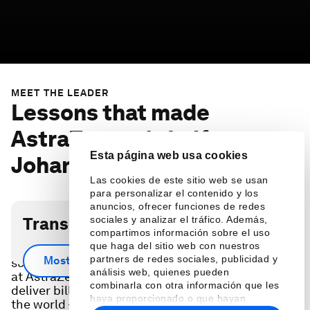
MEET THE LEADER
Lessons that made
AstraZeneca's Leif
Esta página web usa cookies
Johansson a better leader
Las cookies de este sitio web se usan
para personalizar el contenido y los
anuncios, ofrecer funciones de redes
Transcripción del podcast
sociales y analizar el tráfico. Además,
compartimos información sobre el uso
que haga del sitio web con nuestros
With a career that spans nearly 5 decades in
partners de redes sociales, publicidad y
Mostrar más
science and technology -- one that includes time
análisis web, quienes pueden
at AstraZeneca during its history making effort to
combinarla con otra información que les
deliver billions of vaccines to countries around
haya proporcionado o que hayan
the world -- Leif Johansson shares his unique