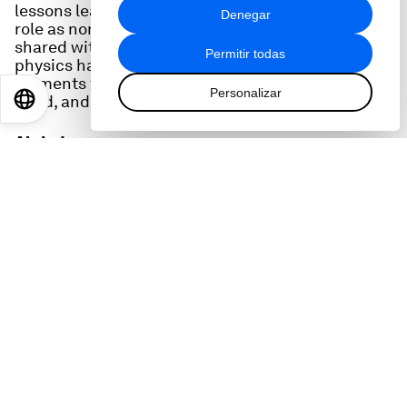
recopilado a partir del uso que haya
lessons learned. Before he stepped down from his
Denegar
hecho de sus servicios.
role as non-executive chairman 27 April, he
shared with Meet The Leader how his interest in
Permitir todas
physics has made him a better leader, the key
moments that shaped him and even changed his
Personalizar
mind, and the advice he's been most grateful for.
EN
ES
中文
日本語
Alojado por
:
Linda Lacina
Digital Editor
,
World Economic Forum
Temas
:
Salud y sistemas de salud
Liderazgo
Comparte
: