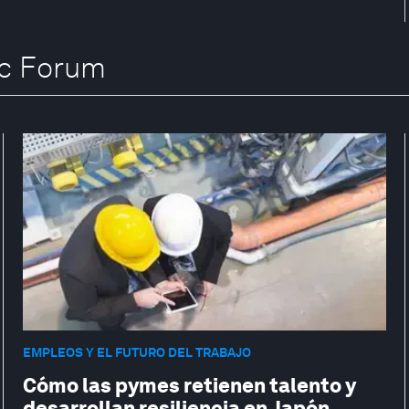
ic Forum
EMPLEOS Y EL FUTURO DEL TRABAJO
Cómo las pymes retienen talento y
desarrollan resiliencia en Japón