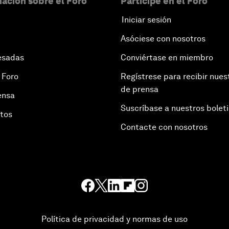
ación sobre el Foro
Participe en el Foro
Iniciar sesión
Asóciese con nosotros
esadas
Conviértase en miembro
 Foro
Regístrese para recibir nues
de prensa
ensa
Suscríbase a nuestros bolet
otos
Contacte con nosotros
Política de privacidad y normas de uso