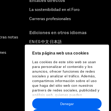
Enlaces directos
La sostenibilidad en el Foro
Carreras profesionales
Ediciones en otros idiomas
tras notas
EN
ES
中文
日本語
▪
▪
▪
ines
Esta página web usa cookies
Las cookies de este sitio web se usan
para personalizar el contenido y los
anuncios, ofrecer funciones de redes
sociales y analizar el tráfico. Además,
compartimos información sobre el uso
que haga del sitio web con nuestros
partners de redes sociales, publicidad y
análisis web, quienes pueden
combinarla con otra información que les
Denegar
haya proporcionado o que hayan
recopilado a partir del uso que haya