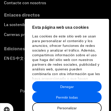
Contacte con nosotros
Enlaces directos
La sostenibilidad en el Foro
Esta página web usa cookies
Carreras profesionales
Las cookies de este sitio web se usan
para personalizar el contenido y los
anuncios, ofrecer funciones de redes
Ediciones en otros idiomas
sociales y analizar el tráfico. Además,
compartimos información sobre el uso
EN
ES
中文
日本語
▪
▪
▪
que haga del sitio web con nuestros
partners de redes sociales, publicidad y
análisis web, quienes pueden
combinarla con otra información que les
haya proporcionado o que hayan
recopilado a partir del uso que haya
Denegar
hecho de sus servicios.
Política de privacidad y normas de uso
Permitir todas
Sitemap
Personalizar
©
2026
Foro Económico Mundial
EN
ES
中文
日本語