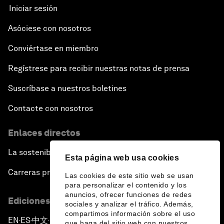
Iniciar sesión
Asóciese con nosotros
Conviértase en miembro
Regístrese para recibir nuestras notas de prensa
Suscríbase a nuestros boletines
Contacte con nosotros
Enlaces directos
La sostenibilidad en el Foro
Esta página web usa cookies
Carreras profesionales
Las cookies de este sitio web se usan
para personalizar el contenido y los
anuncios, ofrecer funciones de redes
Ediciones en otros idiomas
sociales y analizar el tráfico. Además,
compartimos información sobre el uso
EN
ES
中文
日本語
▪
▪
▪
que haga del sitio web con nuestros