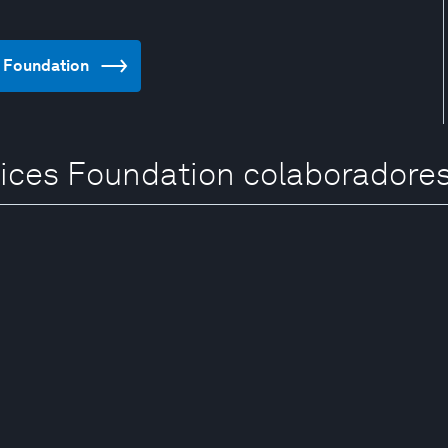
s Foundation
ices Foundation colaboradore