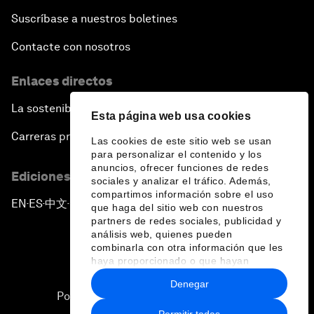
Suscríbase a nuestros boletines
Contacte con nosotros
Enlaces directos
La sostenibilidad en el Foro
Esta página web usa cookies
Carreras profesionales
Las cookies de este sitio web se usan
para personalizar el contenido y los
anuncios, ofrecer funciones de redes
Ediciones en otros idiomas
sociales y analizar el tráfico. Además,
compartimos información sobre el uso
EN
ES
中文
日本語
▪
▪
▪
que haga del sitio web con nuestros
partners de redes sociales, publicidad y
análisis web, quienes pueden
combinarla con otra información que les
haya proporcionado o que hayan
recopilado a partir del uso que haya
Denegar
hecho de sus servicios.
Política de privacidad y normas de uso
Permitir todas