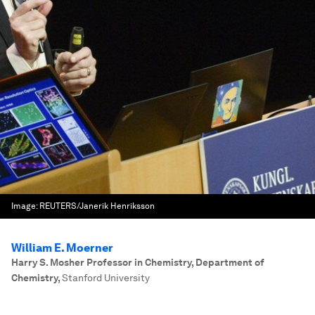
Image:
REUTERS/Janerik Henriksson
William E. Moerner
Harry S. Mosher Professor in Chemistry, Department of
Chemistry
,
Stanford University