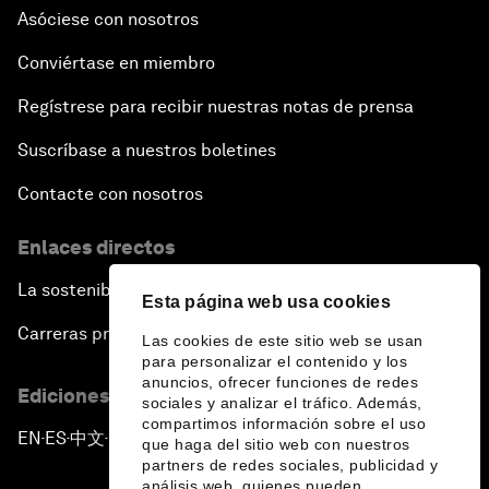
Asóciese con nosotros
Conviértase en miembro
Regístrese para recibir nuestras notas de prensa
Suscríbase a nuestros boletines
Contacte con nosotros
Enlaces directos
La sostenibilidad en el Foro
Esta página web usa cookies
Carreras profesionales
Las cookies de este sitio web se usan
para personalizar el contenido y los
anuncios, ofrecer funciones de redes
Ediciones en otros idiomas
sociales y analizar el tráfico. Además,
compartimos información sobre el uso
EN
ES
中文
日本語
▪
▪
▪
que haga del sitio web con nuestros
partners de redes sociales, publicidad y
análisis web, quienes pueden