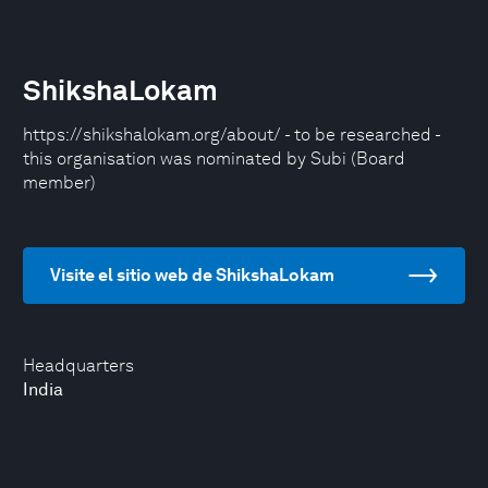
ShikshaLokam
https://shikshalokam.org/about/ - to be researched -
this organisation was nominated by Subi (Board
member)
Visite el sitio web de ShikshaLokam
Headquarters
India