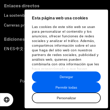
Enlaces directos
La sostenibilidad en el Foro
Esta página web usa cookies
Carreras profesionales
Las cookies de este sitio web se usan
para personalizar el contenido y los
anuncios, ofrecer funciones de redes
Ediciones en otros idiomas
sociales y analizar el tráfico. Además,
compartimos información sobre el uso
EN
ES
中文
日本語
▪
▪
▪
que haga del sitio web con nuestros
partners de redes sociales, publicidad y
análisis web, quienes pueden
combinarla con otra información que les
haya proporcionado o que hayan
recopilado a partir del uso que haya
Denegar
hecho de sus servicios.
Política de privacidad y normas de uso
Permitir todas
Sitemap
Personalizar
©
2026
Foro Económico Mundial
EN
ES
中文
日本語