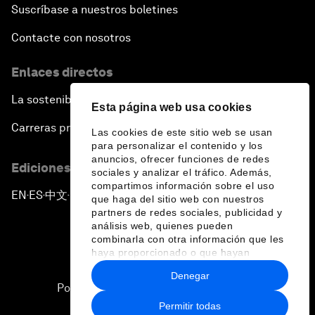
Suscríbase a nuestros boletines
Contacte con nosotros
Enlaces directos
La sostenibilidad en el Foro
Esta página web usa cookies
Carreras profesionales
Las cookies de este sitio web se usan
para personalizar el contenido y los
anuncios, ofrecer funciones de redes
Ediciones en otros idiomas
sociales y analizar el tráfico. Además,
compartimos información sobre el uso
EN
ES
中文
日本語
▪
▪
▪
que haga del sitio web con nuestros
partners de redes sociales, publicidad y
análisis web, quienes pueden
combinarla con otra información que les
haya proporcionado o que hayan
recopilado a partir del uso que haya
Denegar
hecho de sus servicios.
Política de privacidad y normas de uso
Permitir todas
Sitemap