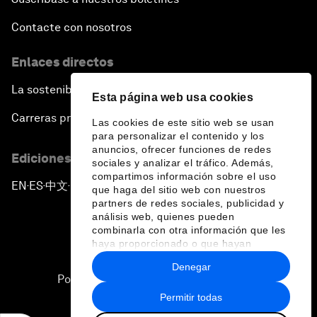
Contacte con nosotros
Enlaces directos
La sostenibilidad en el Foro
Esta página web usa cookies
Carreras profesionales
Las cookies de este sitio web se usan
para personalizar el contenido y los
anuncios, ofrecer funciones de redes
Ediciones en otros idiomas
sociales y analizar el tráfico. Además,
compartimos información sobre el uso
EN
ES
中文
日本語
▪
▪
▪
que haga del sitio web con nuestros
partners de redes sociales, publicidad y
análisis web, quienes pueden
combinarla con otra información que les
haya proporcionado o que hayan
recopilado a partir del uso que haya
Denegar
hecho de sus servicios.
Política de privacidad y normas de uso
Permitir todas
Sitemap