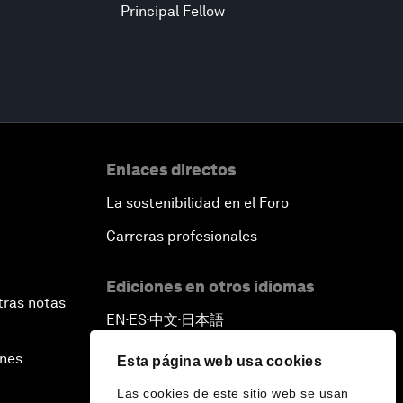
Principal Fellow
Enlaces directos
La sostenibilidad en el Foro
Carreras profesionales
Ediciones en otros idiomas
tras notas
EN
ES
中文
日本語
▪
▪
▪
ines
Esta página web usa cookies
Las cookies de este sitio web se usan