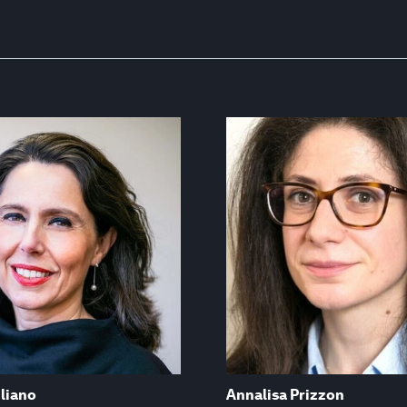
liano
Annalisa Prizzon