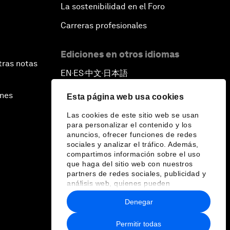
La sostenibilidad en el Foro
Carreras profesionales
Ediciones en otros idiomas
tras notas
EN
ES
中文
日本語
▪
▪
▪
ines
Esta página web usa cookies
Las cookies de este sitio web se usan
para personalizar el contenido y los
anuncios, ofrecer funciones de redes
sociales y analizar el tráfico. Además,
compartimos información sobre el uso
que haga del sitio web con nuestros
partners de redes sociales, publicidad y
análisis web, quienes pueden
combinarla con otra información que les
Denegar
haya proporcionado o que hayan
recopilado a partir del uso que haya
hecho de sus servicios.
Permitir todas