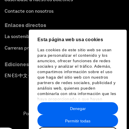
Contacte con nosotros
Enlaces directos
La sostenibilidad en el Foro
Esta página web usa cookies
Carreras profesionales
Las cookies de este sitio web se usan
para personalizar el contenido y los
anuncios, ofrecer funciones de redes
Ediciones en otros idiomas
sociales y analizar el tráfico. Además,
compartimos información sobre el uso
EN
ES
中文
日本語
▪
▪
▪
que haga del sitio web con nuestros
partners de redes sociales, publicidad y
análisis web, quienes pueden
combinarla con otra información que les
haya proporcionado o que hayan
recopilado a partir del uso que haya
Denegar
hecho de sus servicios.
Política de privacidad y normas de uso
Permitir todas
Sitemap