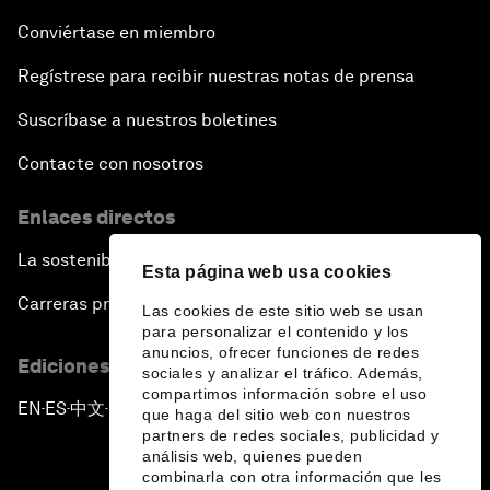
Conviértase en miembro
Regístrese para recibir nuestras notas de prensa
Suscríbase a nuestros boletines
Contacte con nosotros
Enlaces directos
La sostenibilidad en el Foro
Esta página web usa cookies
Carreras profesionales
Las cookies de este sitio web se usan
para personalizar el contenido y los
anuncios, ofrecer funciones de redes
Ediciones en otros idiomas
sociales y analizar el tráfico. Además,
compartimos información sobre el uso
EN
ES
中文
日本語
▪
▪
▪
que haga del sitio web con nuestros
partners de redes sociales, publicidad y
análisis web, quienes pueden
combinarla con otra información que les