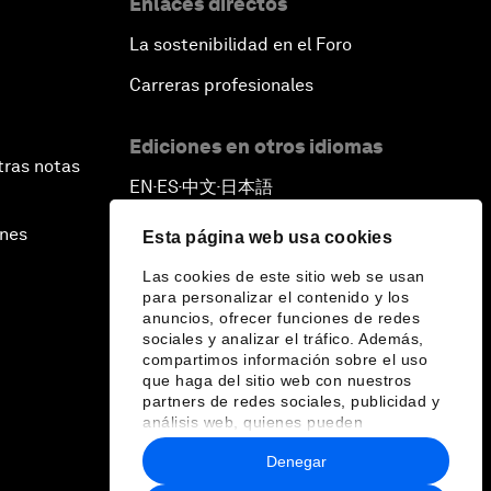
Enlaces directos
La sostenibilidad en el Foro
Carreras profesionales
Ediciones en otros idiomas
tras notas
EN
ES
中文
日本語
▪
▪
▪
ines
Esta página web usa cookies
Las cookies de este sitio web se usan
para personalizar el contenido y los
anuncios, ofrecer funciones de redes
sociales y analizar el tráfico. Además,
compartimos información sobre el uso
que haga del sitio web con nuestros
partners de redes sociales, publicidad y
análisis web, quienes pueden
combinarla con otra información que les
Denegar
haya proporcionado o que hayan
recopilado a partir del uso que haya