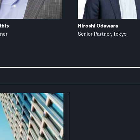
this
Hiroshi Odawara
tner
Senior Partner, Tokyo