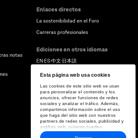
Enlaces directos
La sostenibilidad en el Foro
Carreras profesionales
Ediciones en otros idiomas
tras notas
EN
ES
中文
日本語
▪
▪
▪
ines
Esta página web usa cookies
Las cookies de este sitio web se usan
para personalizar el contenido y los
anuncios, ofrecer funciones de redes
sociales y analizar el tráfico. Además,
compartimos información sobre el uso
que haga del sitio web con nuestros
partners de redes sociales, publicidad y
análisis web, quienes pueden
combinarla con otra información que les
Denegar