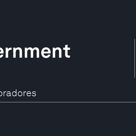
ernment
oradores