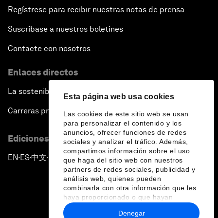
Regístrese para recibir nuestras notas de prensa
Suscríbase a nuestros boletines
Contacte con nosotros
Enlaces directos
La sostenibilidad en el Foro
Esta página web usa cookies
Carreras profesionales
Las cookies de este sitio web se usan
para personalizar el contenido y los
anuncios, ofrecer funciones de redes
Ediciones en otros idiomas
sociales y analizar el tráfico. Además,
compartimos información sobre el uso
EN
ES
中文
日本語
▪
▪
▪
que haga del sitio web con nuestros
partners de redes sociales, publicidad y
análisis web, quienes pueden
combinarla con otra información que les
haya proporcionado o que hayan
recopilado a partir del uso que haya
Denegar
hecho de sus servicios.