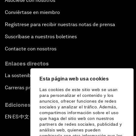
Asóciese con nosotros
Conviértase en miembro
Regístrese para recibir nuestras notas de prensa
Suscríbase a nuestros boletines
Contacte con nosotros
Enlaces directos
La sostenibilidad en el Foro
Esta página web usa cookies
Carreras profesionales
Las cookies de este sitio web se usan
para personalizar el contenido y los
anuncios, ofrecer funciones de redes
Ediciones en otros idiomas
sociales y analizar el tráfico. Además,
compartimos información sobre el uso
EN
ES
中文
日本語
▪
▪
▪
que haga del sitio web con nuestros
partners de redes sociales, publicidad y
análisis web, quienes pueden
combinarla con otra información que les