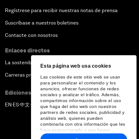
Regístrese para recibir nuestras notas de prensa
Suscríbase a nuestros boletines
Contacte con nosotros
Enlaces directos
La sostenibilidad en el Foro
Esta página web usa cookies
Carreras profesionales
Las cookies de este sitio web se usan
para personalizar el contenido y los
anuncios, ofrecer funciones de redes
Ediciones en otros idiomas
sociales y analizar el tráfico. Además,
compartimos información sobre el uso
EN
ES
中文
日本語
▪
▪
▪
que haga del sitio web con nuestros
partners de redes sociales, publicidad y
análisis web, quienes pueden
combinarla con otra información que les
haya proporcionado o que hayan
recopilado a partir del uso que haya