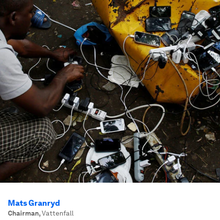
Mats Granryd
Chairman
,
Vattenfall