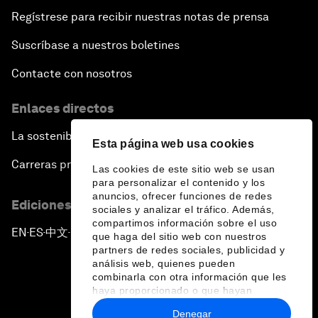
Regístrese para recibir nuestras notas de prensa
Suscríbase a nuestros boletines
Contacte con nosotros
Enlaces directos
La sostenibilidad en el Foro
Esta página web usa cookies
Carreras profesionales
Las cookies de este sitio web se usan
para personalizar el contenido y los
anuncios, ofrecer funciones de redes
Ediciones en otros idiomas
sociales y analizar el tráfico. Además,
compartimos información sobre el uso
EN
ES
中文
日本語
▪
▪
▪
que haga del sitio web con nuestros
partners de redes sociales, publicidad y
análisis web, quienes pueden
combinarla con otra información que les
haya proporcionado o que hayan
recopilado a partir del uso que haya
Denegar
hecho de sus servicios.