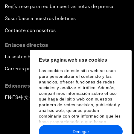
Regístrese para recibir nuestras notas de prensa
Suscríbase a nuestros boletines
Contacte con nosotros
Enlaces directos
La sostenibilidad en el Foro
Esta página web usa cookies
Carreras profesionales
Las cookies de este sitio web se usan
para personalizar el contenido y los
anuncios, ofrecer funciones de redes
Ediciones en otros idiomas
sociales y analizar el tráfico. Además,
compartimos información sobre el uso
EN
ES
中文
日本語
▪
▪
▪
que haga del sitio web con nuestros
partners de redes sociales, publicidad y
análisis web, quienes pueden
combinarla con otra información que les
haya proporcionado o que hayan
recopilado a partir del uso que haya
Denegar
hecho de sus servicios.