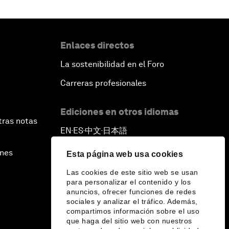
Enlaces directos
La sostenibilidad en el Foro
Carreras profesionales
Ediciones en otros idiomas
tras notas
EN
ES
中文
日本語
▪
▪
▪
ines
Esta página web usa cookies
Las cookies de este sitio web se usan
para personalizar el contenido y los
anuncios, ofrecer funciones de redes
sociales y analizar el tráfico. Además,
compartimos información sobre el uso
que haga del sitio web con nuestros