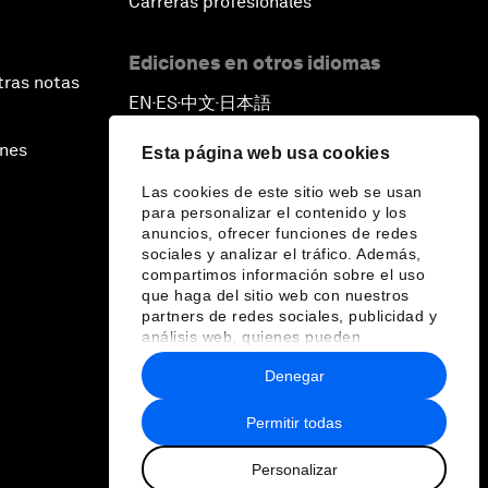
Carreras profesionales
Ediciones en otros idiomas
tras notas
EN
ES
中文
日本語
▪
▪
▪
ines
Esta página web usa cookies
Las cookies de este sitio web se usan
para personalizar el contenido y los
anuncios, ofrecer funciones de redes
sociales y analizar el tráfico. Además,
compartimos información sobre el uso
que haga del sitio web con nuestros
partners de redes sociales, publicidad y
análisis web, quienes pueden
combinarla con otra información que les
Denegar
haya proporcionado o que hayan
recopilado a partir del uso que haya
hecho de sus servicios.
Permitir todas
Personalizar