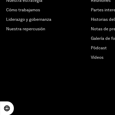
Nuestra estrategia
Reuniones
Cómo trabajamos
Partes inter
Liderazgo y gobernanza
Historias del
Nuestra repercusión
Notas de pr
Galería de f
Pódcast
Vídeos
EN
ES
中文
日本語