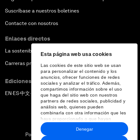
Suscríbase a nuestros boletines
Contacte con nosotros
Enlaces directos
La sostenibilidad en el Foro
Esta página web usa cookies
Carreras profesionales
Las cookies de este sitio web se usan
para personalizar el contenido y los
anuncios, ofrecer funciones de redes
Ediciones en otros idiomas
sociales y analizar el tráfico. Además,
compartimos información sobre el uso
EN
ES
中文
日本語
▪
▪
▪
que haga del sitio web con nuestros
partners de redes sociales, publicidad y
análisis web, quienes pueden
combinarla con otra información que les
haya proporcionado o que hayan
recopilado a partir del uso que haya
Denegar
hecho de sus servicios.
Política de privacidad y normas de uso