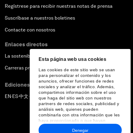
Regístrese para recibir nuestras notas de prensa
Suscríbase a nuestros boletines
Contacte con nosotros
Enlaces directos
La sostenibilidad en el Foro
Esta página web usa cookies
Carreras profesionales
Las cookies de este sitio web se usan
para personalizar el contenido y los
anuncios, ofrecer funciones de redes
Ediciones en otros idiomas
sociales y analizar el tráfico. Además,
compartimos información sobre el uso
EN
ES
中文
日本語
▪
▪
▪
que haga del sitio web con nuestros
partners de redes sociales, publicidad y
análisis web, quienes pueden
combinarla con otra información que les
haya proporcionado o que hayan
recopilado a partir del uso que haya
Denegar
hecho de sus servicios.