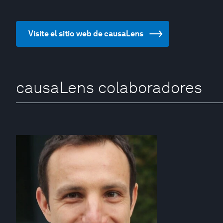
Visite el sitio web de causaLens
causaLens colaboradores