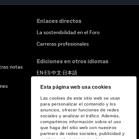
Enlaces directos
La sostenibilidad en el Foro
Carreras profesionales
Ediciones en otros idiomas
tras notas
EN
ES
中文
日本語
▪
▪
▪
ines
Esta página web usa cookies
Las cookies de este sitio web se usan
para personalizar el contenido y los
anuncios, ofrecer funciones de redes
sociales y analizar el tráfico. Además,
compartimos información sobre el uso
que haga del sitio web con nuestros
partners de redes sociales, publicidad y