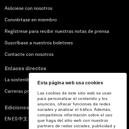
Asóciese con nosotros
Conviértase en miembro
Regístrese para recibir nuestras notas de prensa
Suscríbase a nuestros boletines
Contacte con nosotros
Enlaces directos
La sostenibilidad en el Foro
Esta página web usa cookies
Carreras profesionales
Las cookies de este sitio web se usan
para personalizar el contenido y los
anuncios, ofrecer funciones de redes
Ediciones en otros idiomas
sociales y analizar el tráfico. Además,
compartimos información sobre el uso
EN
ES
中文
日本語
▪
▪
▪
que haga del sitio web con nuestros
partners de redes sociales, publicidad y