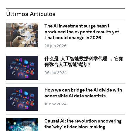
Últimos Artículos
The AI investment surge hasn’t
produced the expected results yet.
That could change in 2026
26 jun 2026
什么是“人工智能数据科学代理”，它如
何弥合人工智能鸿沟？
06 dic 2024
How we can bridge the AI divide with
accessible AI data scientists
18 nov 2024
Causal AI: the revolution uncovering
the ‘why’ of decision-making