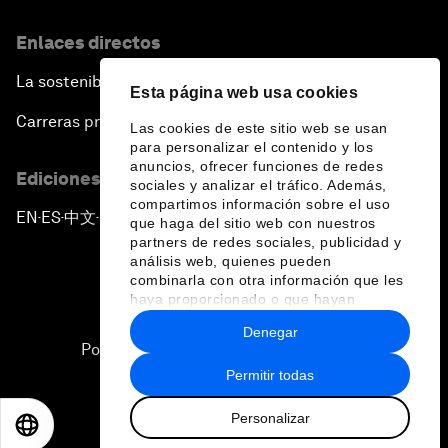
Enlaces directos
La sostenibilidad en el Foro
Esta página web usa cookies
Carreras profesionales
Las cookies de este sitio web se usan
para personalizar el contenido y los
anuncios, ofrecer funciones de redes
Ediciones en otros idiomas
sociales y analizar el tráfico. Además,
compartimos información sobre el uso
EN
ES
中文
日本語
▪
▪
▪
que haga del sitio web con nuestros
partners de redes sociales, publicidad y
análisis web, quienes pueden
combinarla con otra información que les
haya proporcionado o que hayan
recopilado a partir del uso que haya
Denegar
hecho de sus servicios.
Política de privacidad y normas de uso
Permitir todas
Sitemap
Personalizar
©
2026
Foro Económico Mundial
EN
ES
中文
日本語