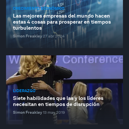
CRECIMIENTO ECONÓMICO
Las mejores empresas del mundo hacen
estas 4 cosas para prosperar en tiempos
turbulentos
Simon Freakley
27 abr 2024
LIDERAZGO
Siete habilidades que las y los líderes
necesitan en tiempos de disrupción
Simon Freakley
13 may 2019