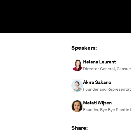
Speakers:
Helena Leurent
Director-General, Consum
Akira Sakano
Founder and Representati
Melati Wijsen
Founder, Bye Bye Plastic
Share: