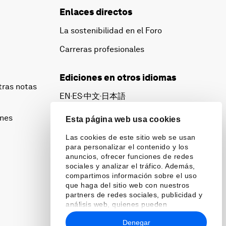
Enlaces directos
La sostenibilidad en el Foro
Carreras profesionales
Ediciones en otros idiomas
tras notas
EN
ES
中文
日本語
▪
▪
▪
ines
Esta página web usa cookies
Las cookies de este sitio web se usan
para personalizar el contenido y los
anuncios, ofrecer funciones de redes
sociales y analizar el tráfico. Además,
compartimos información sobre el uso
que haga del sitio web con nuestros
partners de redes sociales, publicidad y
análisis web, quienes pueden
combinarla con otra información que les
Denegar
haya proporcionado o que hayan