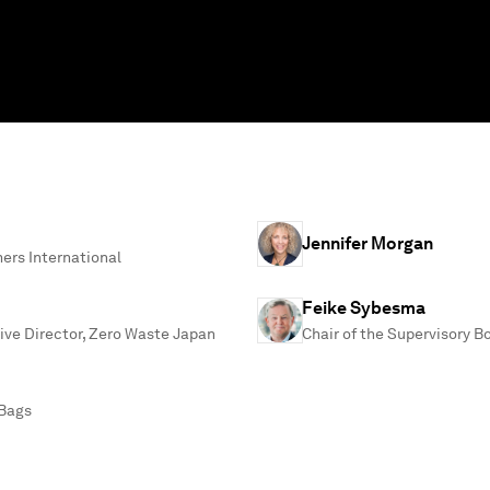
Jennifer Morgan
ers International
Feike Sybesma
ve Director, Zero Waste Japan
Chair of the Supervisory Bo
 Bags