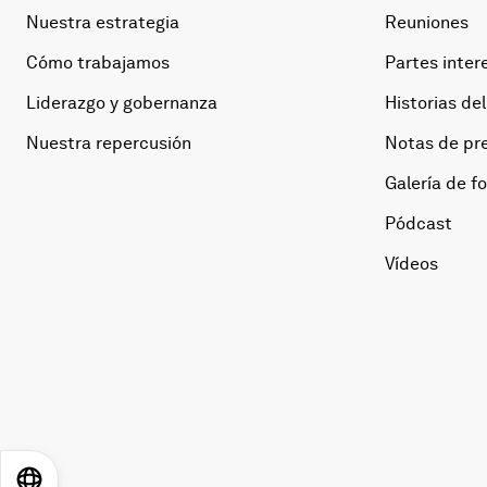
Nuestra estrategia
Reuniones
Cómo trabajamos
Partes inter
Liderazgo y gobernanza
Historias del
Nuestra repercusión
Notas de pr
Galería de f
Pódcast
Vídeos
EN
ES
中文
日本語