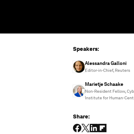
Speakers:
Alessandra Galloni
Editor-in-Chief, Reuters
Marietje Schaake
Non-Resident Fellow, Cybe
Institute for Human-Cente
Share: