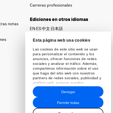
Carreras profesionales
Ediciones en otros idiomas
tras notas
EN
ES
中文
日本語
▪
▪
▪
ines
Esta página web usa cookies
Las cookies de este sitio web se usan
para personalizar el contenido y los
anuncios, ofrecer funciones de redes
sociales y analizar el tráfico. Además,
compartimos información sobre el uso
que haga del sitio web con nuestros
partners de redes sociales, publicidad y
análisis web, quienes pueden
combinarla con otra información que les
Denegar
haya proporcionado o que hayan
recopilado a partir del uso que haya
hecho de sus servicios.
Permitir todas