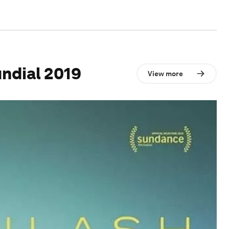
ndial 2019
View more