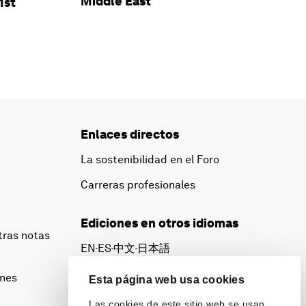
Middle East
1st
Enlaces directos
La sostenibilidad en el Foro
Carreras profesionales
Ediciones en otros idiomas
tras notas
EN
ES
中文
日本語
▪
▪
▪
ines
Esta página web usa cookies
Las cookies de este sitio web se usan