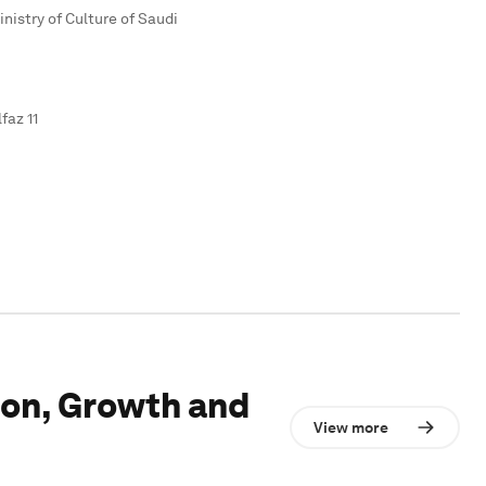
inistry of Culture of Saudi
faz 11
ion, Growth and
View more