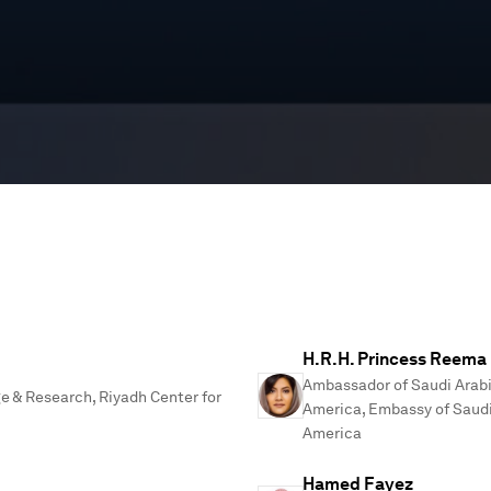
H.R.H. Princess Reema
Ambassador of Saudi Arabi
e & Research, Riyadh Center for
America, Embassy of Saudi 
America
Hamed Fayez