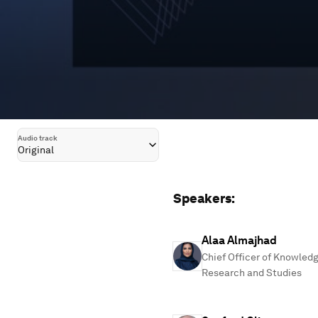
Audio track
Original
Speakers:
Alaa Almajhad
Chief Officer of Knowledg
Research and Studies