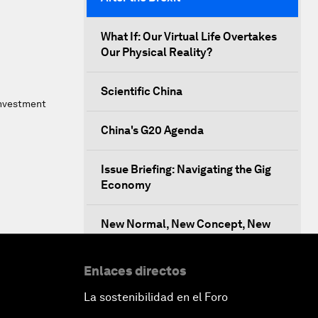
What If: Our Virtual Life Overtakes
Our Physical Reality?
Scientific China
 Investment
China's G20 Agenda
Issue Briefing: Navigating the Gig
Economy
New Normal, New Concept, New
Engines
Enlaces directos
What If: We Become Superhuman?
La sostenibilidad en el Foro
Human vs Machine: The