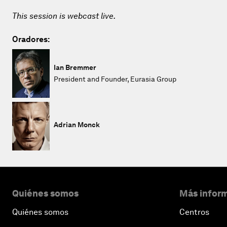
This session is webcast live.
Oradores:
Ian Bremmer
President and Founder, Eurasia Group
Adrian Monck
Quiénes somos
Más inform
Quiénes somos
Centros