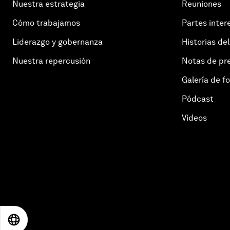
Nuestra estrategia
Reuniones
Cómo trabajamos
Partes inter
Liderazgo y gobernanza
Historias del
Nuestra repercusión
Notas de pr
Galería de f
Pódcast
Vídeos
EN
ES
中文
日本語