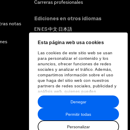
Carreras profesionales
Significance of AlphaGo
Ediciones en otros idiomas
Issue Briefing: How Can We
tras notas
Effectively Fight Cybercrime?
EN
ES
中文
日本語
▪
▪
▪
ines
Esta página web usa cookies
A Conversation with NBA Player
Jeremy Lin
Las cookies de este sitio web se usan
para personalizar el contenido y los
anuncios, ofrecer funciones de redes
Pandemics and Big Data:
sociales y analizar el tráfico. Además,
Disrupting Transmissible Diseases
compartimos información sobre el uso
que haga del sitio web con nuestros
partners de redes sociales, publicidad y
China's Millennials
análisis web, quienes pueden
combinarla con otra información que les
Denegar
haya proporcionado o que hayan
China's Global Ambitions
recopilado a partir del uso que haya
hecho de sus servicios.
Permitir todas
Unblocking Blockchain
Personalizar