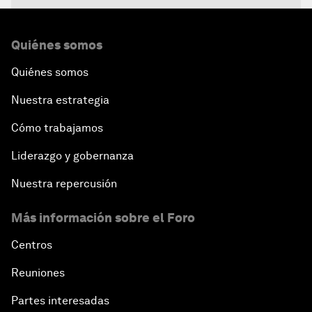
Co-Chair Roundtable: Canada’s New Innovation
Quiénes somos
Agenda
Quiénes somos
Issue Briefing: What’s GDP Got to Do with It?
Nuestra estrategia
After the Brexit
Cómo trabajamos
Liderazgo y gobernanza
What If: Our Virtual Life Overtakes Our Physical
Reality?
Nuestra repercusión
Más información sobre el Foro
Scientific China
Centros
China's G20 Agenda
Reuniones
Issue Briefing: Navigating the Gig Economy
Partes interesadas