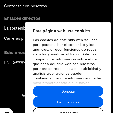
China's Global Ambitions
Contacte con nosotros
Unblocking Blockchain
Enlaces directos
La sostenibilidad en el Foro
Co-Chair Roundtable: Building a Global Brand
Esta página web usa cookies
Carreras profesionales
Las cookies de este sitio web se usan
Welcome to the Annual Meeting of the New
para personalizar el contenido y los
anuncios, ofrecer funciones de redes
Champions 2016
Ediciones en otros idiomas
sociales y analizar el tráfico. Además,
compartimos información sobre el uso
EN
ES
中文
日本語
▪
▪
▪
Opening Plenary with Premier Li Keqiang
que haga del sitio web con nuestros
partners de redes sociales, publicidad y
análisis web, quienes pueden
Financing China's Growth Agenda
combinarla con otra información que les
haya proporcionado o que hayan
recopilado a partir del uso que haya
Denegar
Co-Chair Roundtable: Disrupting Mobility
hecho de sus servicios.
Política de privacidad y normas de uso
Permitir todas
Sitemap
What If: Drugs Are Printed from the Internet?
Personalizar