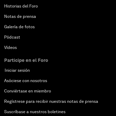
Historias del Foro
New Normal, New Concept, New Engines
Notas de prensa
What If: We Become Superhuman?
Galería de fotos
Human vs Machine: The Significance of AlphaGo
Pódcast
Vídeos
Issue Briefing: How Can We Effectively Fight
Cybercrime?
Participe en el Foro
Iniciar sesión
A Conversation with NBA Player Jeremy Lin
Asóciese con nosotros
Pandemics and Big Data: Disrupting Transmissible
Diseases
Conviértase en miembro
Regístrese para recibir nuestras notas de prensa
China's Millennials
Suscríbase a nuestros boletines