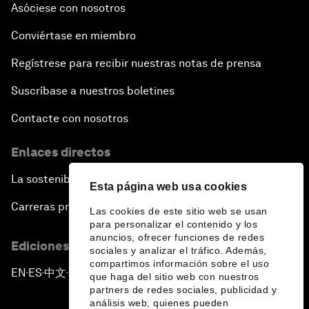
Asóciese con nosotros
Pandemics and Big Data: Disrupting Transmissible
Diseases
Conviértase en miembro
Regístrese para recibir nuestras notas de prensa
China's Millennials
Suscríbase a nuestros boletines
China's Global Ambitions
Contacte con nosotros
Unblocking Blockchain
Enlaces directos
La sostenibilidad en el Foro
Co-Chair Roundtable: Building a Global Brand
Esta página web usa cookies
Carreras profesionales
Las cookies de este sitio web se usan
Welcome to the Annual Meeting of the New
para personalizar el contenido y los
anuncios, ofrecer funciones de redes
Champions 2016
Ediciones en otros idiomas
sociales y analizar el tráfico. Además,
compartimos información sobre el uso
EN
ES
中文
日本語
▪
▪
▪
Opening Plenary with Premier Li Keqiang
que haga del sitio web con nuestros
partners de redes sociales, publicidad y
análisis web, quienes pueden