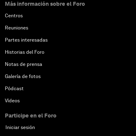
Más información sobre el Foro
Scientific China
Centros
China's G20 Agenda
Reuniones
Issue Briefing: Navigating the Gig Economy
Partes interesadas
Historias del Foro
New Normal, New Concept, New Engines
Notas de prensa
What If: We Become Superhuman?
Galería de fotos
Human vs Machine: The Significance of AlphaGo
Pódcast
Vídeos
Issue Briefing: How Can We Effectively Fight
Cybercrime?
Participe en el Foro
Iniciar sesión
A Conversation with NBA Player Jeremy Lin