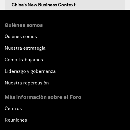
China’s New Business Context
Co-Chair Roundtable: Canada’s New Innovation
Quiénes somos
Agenda
Quiénes somos
Issue Briefing: What’s GDP Got to Do with It?
Nuestra estrategia
After the Brexit
Cómo trabajamos
Liderazgo y gobernanza
What If: Our Virtual Life Overtakes Our Physical
Reality?
Nuestra repercusión
Más información sobre el Foro
Scientific China
Centros
China's G20 Agenda
Reuniones
Issue Briefing: Navigating the Gig Economy