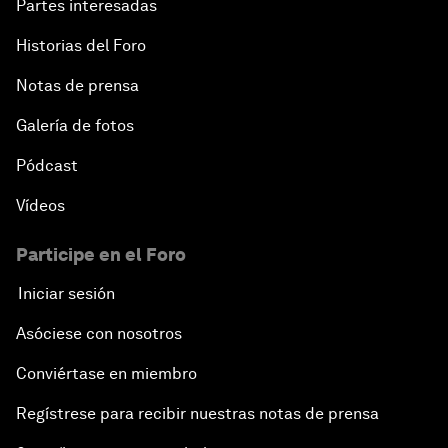
Partes interesadas
Historias del Foro
New Normal, New Concept, New Engines
Notas de prensa
What If: We Become Superhuman?
Galería de fotos
Human vs Machine: The Significance of AlphaGo
Pódcast
Vídeos
Issue Briefing: How Can We Effectively Fight
Cybercrime?
Participe en el Foro
Iniciar sesión
A Conversation with NBA Player Jeremy Lin
Asóciese con nosotros
Pandemics and Big Data: Disrupting Transmissible
Diseases
Conviértase en miembro
Regístrese para recibir nuestras notas de prensa
China's Millennials