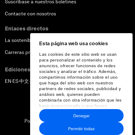
Suscríbase a nuestros boletines
China's Global Ambitions
Contacte con nosotros
Unblocking Blockchain
Enlaces directos
La sostenibilidad en el Foro
Co-Chair Roundtable: Building a Global Brand
Esta página web usa cookies
Carreras profesionales
Las cookies de este sitio web se usan
Welcome to the Annual Meeting of the New
para personalizar el contenido y los
anuncios, ofrecer funciones de redes
Champions 2016
Ediciones en otros idiomas
sociales y analizar el tráfico. Además,
compartimos información sobre el uso
EN
ES
中文
日本語
▪
▪
▪
Opening Plenary with Premier Li Keqiang
que haga del sitio web con nuestros
partners de redes sociales, publicidad y
análisis web, quienes pueden
Financing China's Growth Agenda
combinarla con otra información que les
haya proporcionado o que hayan
recopilado a partir del uso que haya
Denegar
Co-Chair Roundtable: Disrupting Mobility
hecho de sus servicios.
Política de privacidad y normas de uso
Permitir todas
Sitemap
What If: Drugs Are Printed from the Internet?