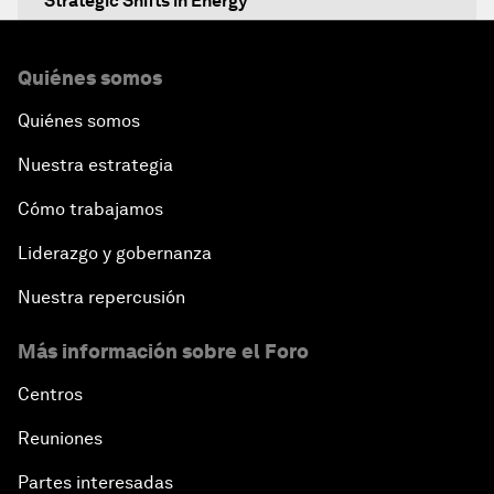
Strategic Shifts in Energy
Re-emerging Markets?
Quiénes somos
Quiénes somos
An Insight, An Idea with Yao Chen
Nuestra estrategia
The China Outlook
Cómo trabajamos
The Future of the Internet Economy
Liderazgo y gobernanza
Nuestra repercusión
Welcome to the Annual Meeting of the New
Champions 2014
Más información sobre el Foro
Opening Plenary with Premier Li Keqiang
Centros
Reuniones
The New Climate Context
Partes interesadas