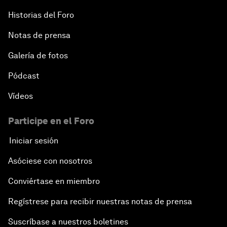
Asia's Business Context
Historias del Foro
Notas de prensa
Dot.com Again?
Galería de fotos
New Champions Plenary: Creating Value through
Innovation
Pódcast
Vídeos
An Insight, An Idea with Kaushik Basu
Participe en el Foro
Greening China's Economy
Iniciar sesión
The Health Advantage
Asóciese con nosotros
Conviértase en miembro
Forum Debate: Financial Fault Lines
Regístrese para recibir nuestras notas de prensa
Rebooting Chinese Finance
Suscríbase a nuestros boletines