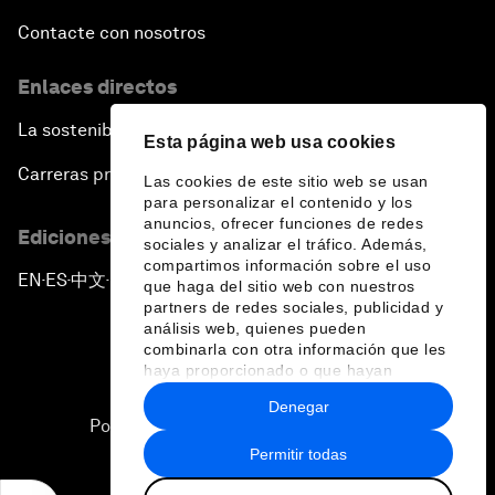
Global Science Outlook
Contacte con nosotros
Enlaces directos
China: The Next Innovation Nation
La sostenibilidad en el Foro
Esta página web usa cookies
Forum Debate: Chrome-Collar Jobs
Carreras profesionales
Las cookies de este sitio web se usan
para personalizar el contenido y los
The Gender Advantage
anuncios, ofrecer funciones de redes
Ediciones en otros idiomas
sociales y analizar el tráfico. Además,
compartimos información sobre el uso
Special Performance: Pushing the Limits
EN
ES
中文
日本語
▪
▪
▪
que haga del sitio web con nuestros
partners de redes sociales, publicidad y
análisis web, quienes pueden
Closing Remarks
combinarla con otra información que les
haya proporcionado o que hayan
recopilado a partir del uso que haya
Denegar
hecho de sus servicios.
Política de privacidad y normas de uso
Permitir todas
Sitemap