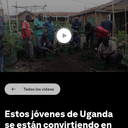
0
seconds
of
1
minute,
42
seconds
Todos los videos
Estos jóvenes de Uganda
se están convirtiendo en