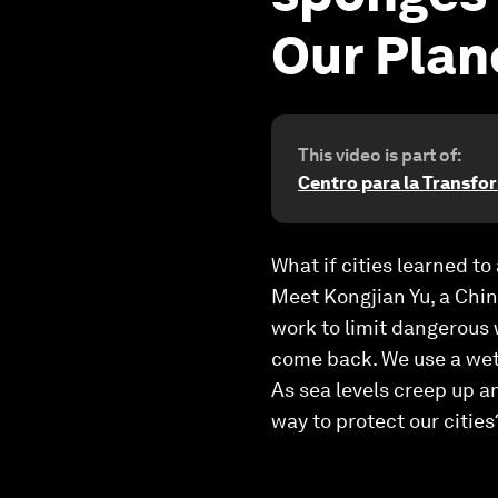
Our Plan
This video is part of:
Centro para la Transf
What if cities learned to
Meet Kongjian Yu, a Chine
work to limit dangerous w
come back. We use a wetl
As sea levels creep up 
way to protect our cities