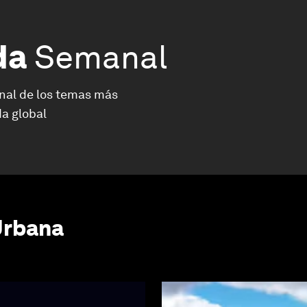
da
Semanal
nal de los temas más
a global
Urbana