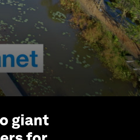
to giant
ers for