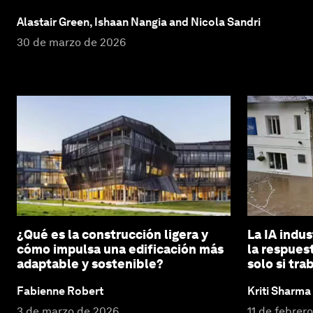
Alastair Green, Ishaan Nangia and Nicola Sandri
30 de marzo de 2026
¿Qué es la construcción ligera y
La IA indu
cómo impulsa una edificación más
la respues
adaptable y sostenible?
solo si tr
Fabienne Robert
Kriti Sharma
3 de marzo de 2026
11 de febrer