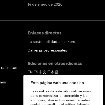
14 de enero de 2026
Enlaces directos
La sostenibilidad en el Foro
Carreras profesionales
Ediciones en otros idiomas
tras notas
EN
ES
中文
日本語
▪
▪
▪
ines
Esta página web usa cookies
Las cookies de este sitio web se usan
para personalizar el contenido y los
anuncios, ofrecer funciones de redes
sociales y analizar el tráfico. Además,