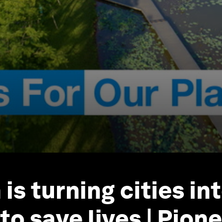
is turning cities in
o save lives | Pione