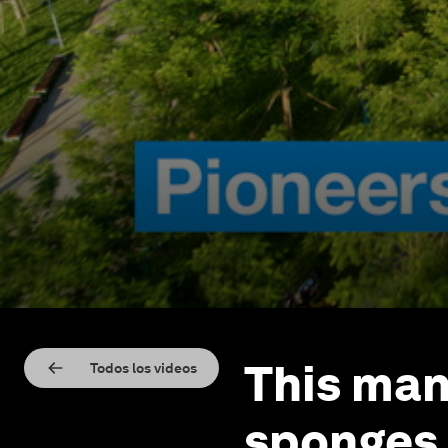
This man 
Todos los videos
sponges t