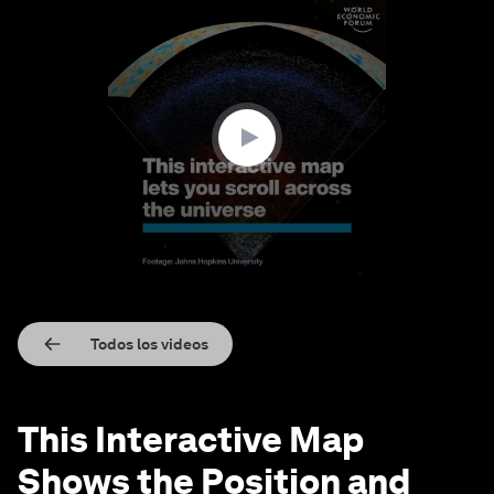
0
seconds
of
1
minute,
7
seconds
Todos los videos
This Interactive Map
Shows the Position and