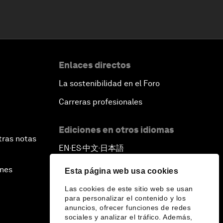
Enlaces directos
La sostenibilidad en el Foro
Carreras profesionales
Ediciones en otros idiomas
tras notas
EN
ES
中文
日本語
▪
▪
▪
ines
Esta página web usa cookies
Las cookies de este sitio web se usan
para personalizar el contenido y los
anuncios, ofrecer funciones de redes
sociales y analizar el tráfico. Además,