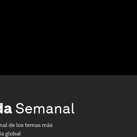
da
Semanal
nal de los temas más
a global