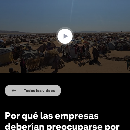
0
seconds
of
3
minutes,
55
seconds
Todos los videos
Por qué las empresas
deberían preocuparse por