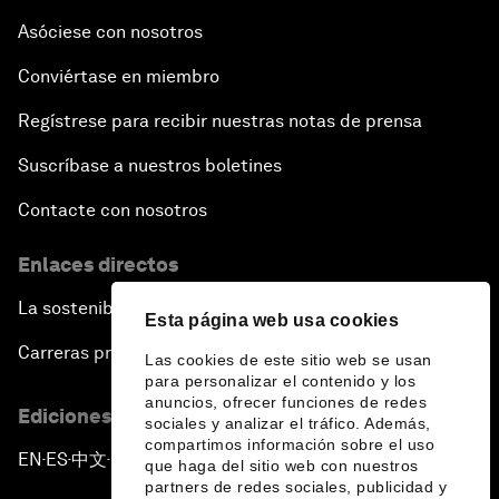
Asóciese con nosotros
Conviértase en miembro
Regístrese para recibir nuestras notas de prensa
Suscríbase a nuestros boletines
Contacte con nosotros
Enlaces directos
La sostenibilidad en el Foro
Esta página web usa cookies
Carreras profesionales
Las cookies de este sitio web se usan
para personalizar el contenido y los
anuncios, ofrecer funciones de redes
Ediciones en otros idiomas
sociales y analizar el tráfico. Además,
compartimos información sobre el uso
EN
ES
中文
日本語
▪
▪
▪
que haga del sitio web con nuestros
partners de redes sociales, publicidad y