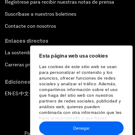
Regístrese para recibir nuestras notas de prensa
Suscríbase a nuestros boletines
Contacte con nosotros
Enlaces directos
La sostenibilidad en el Foro
Esta página web usa cookies
Carreras profesionales
Las cookies de este sitio web se usan
para personalizar el contenido y los
anuncios, ofrecer funciones de redes
Ediciones en otros idiomas
sociales y analizar el tráfico. Además,
compartimos información sobre el uso
EN
ES
中文
日本語
▪
▪
▪
que haga del sitio web con nuestros
partners de redes sociales, publicidad y
análisis web, quienes pueden
combinarla con otra información que les
haya proporcionado o que hayan
recopilado a partir del uso que haya
Denegar
hecho de sus servicios.
Política de privacidad y normas de uso