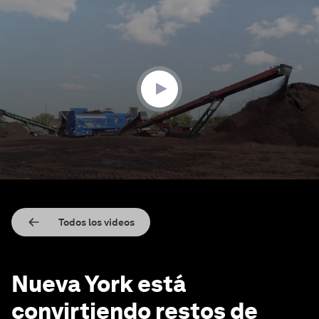
0
seconds
of
1
minute,
39
seconds
Todos los videos
Nueva York está
convirtiendo restos de