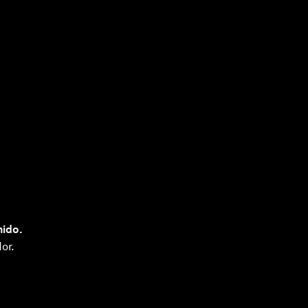
nido.
or.