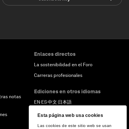
Enlaces directos
La sostenibilidad en el Foro
Carreras profesionales
Ediciones en otros idiomas
tras notas
EN
ES
中文
日本語
▪
▪
▪
ines
Esta página web usa cookies
Las cookies de este sitio web se usan