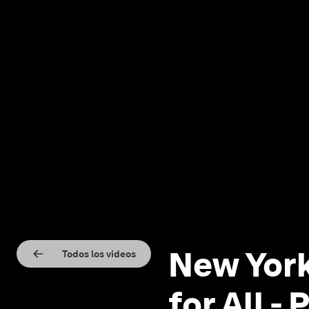
New York
Todos los videos
for All -