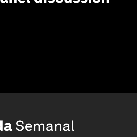
da
Semanal