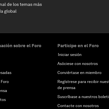
nal de los temas más
a global
ación sobre el Foro
Participe en el Foro
Iniciar sesión
Asóciese con nosotros
esadas
Conviértase en miembro
 Foro
Regístrese para recibir nues
de prensa
ensa
Suscríbase a nuestros bolet
otos
Contacte con nosotros