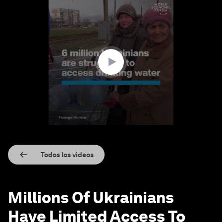
0
seconds
of
1
minute,
33
seconds
Todos los videos
Millions Of Ukrainians
Have Limited Access To