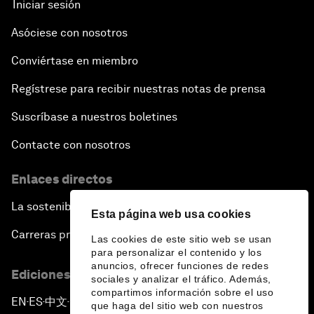
Iniciar sesión
Asóciese con nosotros
Conviértase en miembro
Regístrese para recibir nuestras notas de prensa
Suscríbase a nuestros boletines
Contacte con nosotros
Enlaces directos
La sostenibilidad en el Foro
Esta página web usa cookies
Carreras profesionales
Las cookies de este sitio web se usan
para personalizar el contenido y los
anuncios, ofrecer funciones de redes
Ediciones en otros idiomas
sociales y analizar el tráfico. Además,
compartimos información sobre el uso
EN
ES
中文
日本語
▪
▪
▪
que haga del sitio web con nuestros