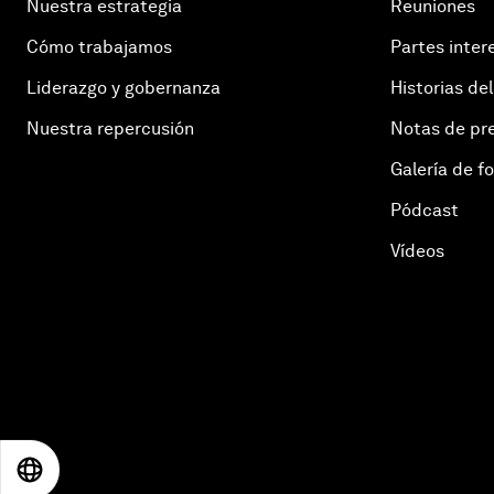
Nuestra estrategia
Reuniones
Cómo trabajamos
Partes inter
Liderazgo y gobernanza
Historias del
Nuestra repercusión
Notas de pr
Galería de f
Pódcast
Vídeos
EN
ES
中文
日本語