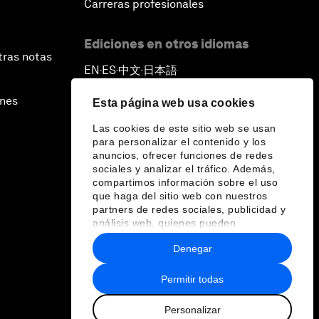
Carreras profesionales
Ediciones en otros idiomas
tras notas
EN
ES
中文
日本語
▪
▪
▪
ines
Esta página web usa cookies
Las cookies de este sitio web se usan
para personalizar el contenido y los
anuncios, ofrecer funciones de redes
sociales y analizar el tráfico. Además,
compartimos información sobre el uso
que haga del sitio web con nuestros
partners de redes sociales, publicidad y
análisis web, quienes pueden
combinarla con otra información que les
Denegar
haya proporcionado o que hayan
recopilado a partir del uso que haya
hecho de sus servicios.
Permitir todas
Personalizar