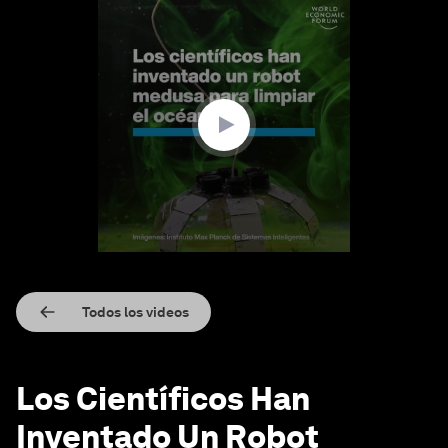
0
seconds
of
1
minute,
24
seconds
Todos los videos
Los Científicos Han
Inventado Un Robot