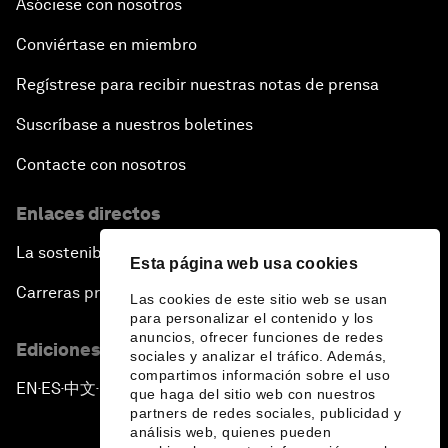
Asóciese con nosotros
Conviértase en miembro
Regístrese para recibir nuestras notas de prensa
Suscríbase a nuestros boletines
Contacte con nosotros
Enlaces directos
La sostenibilidad en el Foro
Esta página web usa cookies
Carreras profesionales
Las cookies de este sitio web se usan
para personalizar el contenido y los
anuncios, ofrecer funciones de redes
Ediciones en otros idiomas
sociales y analizar el tráfico. Además,
compartimos información sobre el uso
EN
ES
中文
日本語
▪
▪
▪
que haga del sitio web con nuestros
partners de redes sociales, publicidad y
análisis web, quienes pueden