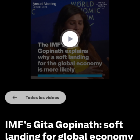
0
seconds
of
4
minutes,
23
seconds
Todos los videos
IMF's Gita Gopinath: soft
landing for global economy