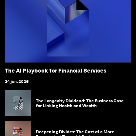
The AI Playbook for Financial Services
24 jun. 2026
The Longevity Dividend: The Business Case
for Linking Health and Wealth
Deepening Divides: The Cost of a More