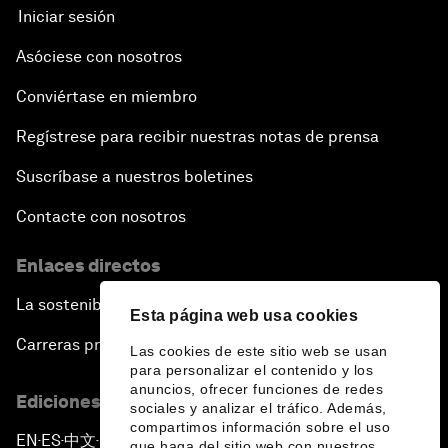
Iniciar sesión
Asóciese con nosotros
Conviértase en miembro
Regístrese para recibir nuestras notas de prensa
Suscríbase a nuestros boletines
Contacte con nosotros
Enlaces directos
La sostenibilidad en el Foro
Esta página web usa cookies
Carreras profesionales
Las cookies de este sitio web se usan
para personalizar el contenido y los
anuncios, ofrecer funciones de redes
Ediciones en otros idiomas
sociales y analizar el tráfico. Además,
compartimos información sobre el uso
EN
ES
中文
日本語
▪
▪
▪
que haga del sitio web con nuestros