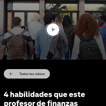
0
seconds
of
2
minutes,
50
seconds
Todos los videos
4 habilidades que este
profesor de finanzas